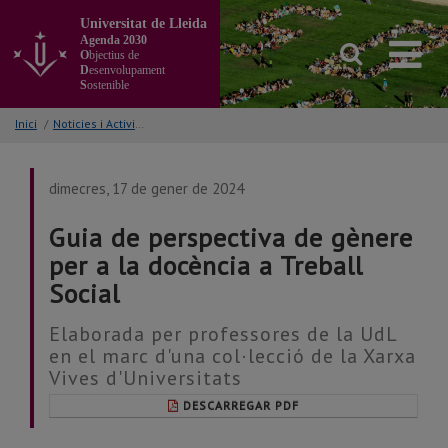
Anar
Universitat de Lleida
al
Agenda 2030
contingut
O
bjectius de
principal
D
esenvolupament
S
ostenible
de
la
Inici
/
Noticies i Activitats/Accions
pàgina
dimecres, 17 de gener de 2024
Guia de perspectiva de gènere
per a la docència a Treball
Social
Elaborada per professores de la UdL
en el marc d'una col·lecció de la Xarxa
Vives d'Universitats
DESCARREGAR PDF