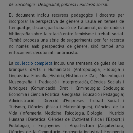
de
Sociologia
i
Desigualtat, pobresa i exclusió social
.
El document inclou recursos pedagògics i docents per
incorporar la perspectiva de gènere a l’aula en termes de
llenguatge, discurs, participació de l’alumnat, ús de dades i
bibliografia sobre la relació entre feminisme i treball social.
També proposa una sèrie de suggeriments per fer recerca
no només amb perspectiva de gènere, sinó també amb
enfocament decolonial i antiracista.
La
col·lecció completa
inclou una trentena de guies de les
branques d’Arts i Humanitats (Antropologia, Filologia i
Lingüística, Filosofia, Història, Història de l’Art, Museologia i
Museografia; i Traducció i Interpretació), Ciències Socials i
Jurídiques (Comunicació; Dret i Criminologia; Sociologia;
Economia i Ciència Política; Geografia; Educació i Pedagogia;
Administració i Direcció d'Empreses; Treball Social i
Turisme), Ciències (Física i Matemàtiques), Ciències de la
Vida (Infermeria, Medicina, Psicologia, Biologia; Nutrició
Humana i Dietètica; Ciències de l’Activitat Física i l’Esport; i
Podologia), i Enginyeries i Arquitectura (Arquitectura,
Ciències de la Computació, Enginyeria industrial, Enginyeria