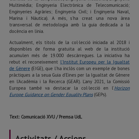
Multimèdia; Enginyeria Electrònica de Telecomunicació;
Enginyeries Agràries; Enginyeria Civil; i Enginyeria Naval,
Marina i Nàutica). A més, s’ha creat una nova àrea
transversal de metodologia amb la guia dedicada a la
docència en línia.
Actualment, els títols de la col·lecció iniciada al 2018 i
disponibles de forma gratuïta al web de la institució
acumulen més de 19.000 descàrregues. La iniciativa ha
rebut el reconeixement
l’Institut Europeu per la Igualtat
de Gènere
(EIGE), que l’ha inclòs com un exemple de bones
pràctiques a la seua Guia d’Eines per la Igualtat de Gènere
en l’Acadèmia i la Recerca (GEAR). L’any 2021, la Comissió
Europea també va destacar la col·lecció en l’
Horizon
Europe Guidance on Gender Equality Plans
(GEPs).
Text: Comunicació XVU / Premsa UdL
Activitats / Accions