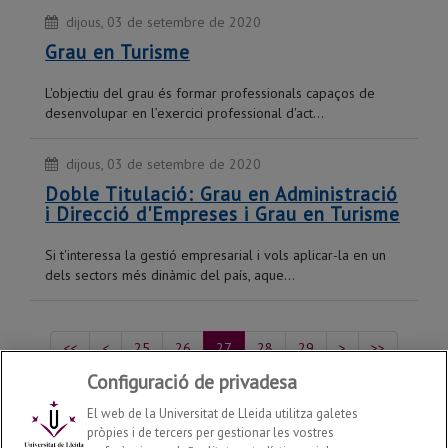
dijous, 03 de setembre de 2020
Grau en Turisme
L'objectiu del grau és formar professionals capaços de
desenvolupar en l’exercici professional d'act...
dijous, 03 de setembre de 2020
Doble Titulació: Grau en Administració
i Direcció d'Empreses i Grau en Turisme
Si t'interessa la gestió empresarial i vols aplicar-la en un
dels sectors més dinàmic del país, aque...
<<
<
25
26
27
28
29
>
>>
Configuració de privadesa
Mostrant del 131 al 135 de 218 recursos
El web de la Universitat de Lleida utilitza galetes
pròpies i de tercers per gestionar les vostres