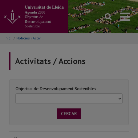
Anar
Universitat de Lleida
al
Agenda 2030
contingut
O
bjectius de
principal
D
esenvolupament
S
ostenible
de
la
Inici
/
Noticies i Activitats/Accions
pàgina
Activitats / Accions
Objectius de Desenvolupament Sostenibles
CERCAR