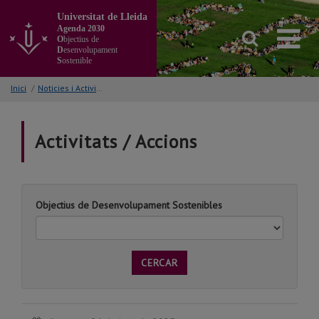
Anar
Universitat de Lleida
al
Agenda 2030
contingut
O
bjectius de
principal
D
esenvolupament
S
ostenible
de
la
Inici
/
Noticies i Activitats/Accions
pàgina
Activitats / Accions
Objectius de Desenvolupament Sostenibles
CERCAR