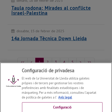
dimarts, 18 de febrer de 2025
Taula rodona: Mirades al conflicte
Israel-Palestina
dissabte, 15 de febrer de 2025
14a Jornada Tècnica Down Lleida
<<
<
1
2
3
4
5
>
>>
Configuració de privadesa
Mostrant del 1 al 5 de 218 recursos
El web de la Universitat de Lleida utilitza galetes
pròpies i de tercers per gestionar les vostres
preferències amb finalitats estadístiques i de
Agenda 2030 / Objectius de Desenvolupament
màrqueting. Per a més informació, consulteu l’apartat
Sostenible
2026
© |
mediambient@udl.cat
de política de galetes a l'
Avís legal
Contactar
Configuració