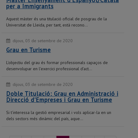
Màster Ensenyament d'Espanyol/Català
per a Immigrants
Aquest màster és una titulació oficial de posgrau de la
Universitat de Lleida, per tant, està recono...
dijous, 03 de setembre de 2020
Grau en Turisme
L'objectiu del grau és formar professionals capaços de
desenvolupar en l’exercici professional d'act...
dijous, 03 de setembre de 2020
Doble Titulació: Grau en Administració i
Direcció d'Empreses i Grau en Turisme
Si t'interessa la gestió empresarial i vols aplicar-la en un
dels sectors més dinàmic del país, aque...