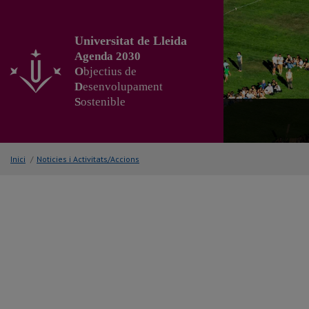
Anar
al
contingut
Universitat de Lleida
principal
Agenda 2030
de
O
bjectius de
la
D
esenvolupament
pàgina
S
ostenible
Inici
/
Noticies i Activitats/Accions