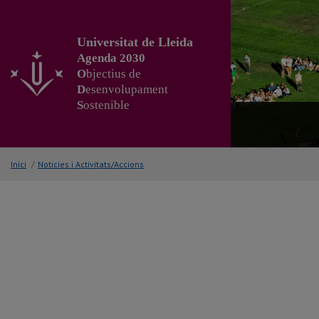
Anar
al
contingut
Universitat de Lleida
principal
Agenda 2030
de
O
bjectius de
la
D
esenvolupament
pàgina
S
ostenible
Inici
/
Noticies i Activitats/Accions