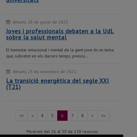
universitats
dimarts, 18 de gener de 2022
Joves i professionals debaten a la UdL
sobre la salut mental
El benestar emocional i mental de la gent jove és un tema
que, sobretot en els darrers temps, preocu...
dimarts, 23 de novembre de 2021
La transició energètica del segle XXI
(T21)
<<
<
4
5
6
7
8
>
>>
Mostrant del 26 al 30 de 218 recursos