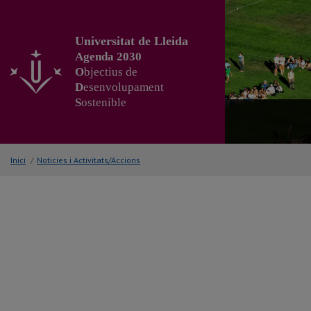
Anar
al
contingut
Universitat de Lleida
principal
Agenda 2030
de
O
bjectius de
la
D
esenvolupament
pàgina
S
ostenible
Inici
/
Noticies i Activitats/Accions