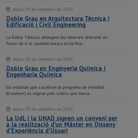
dijous, 03 de setembre de 2020
Doble Grau en Arquitectura Tècnica i
Edificació i Civil Engineering
La Doble Titulació distingeix dos itineraris diferents en
funció de si el candidat encara no ha fina...
dijous, 03 de setembre de 2020
Doble Grau en Enginyeria Química i
Engenharia Química
Els estudiats que s'acolliran al programa de mobilitat
(Erasmus+) es regiran pels criteris que marca...
dijous, 03 de setembre de 2020
La UdL i la UNAD signen un conveni per
a la realització d'un Màster en Disseny
d'Experiència d'Usuari