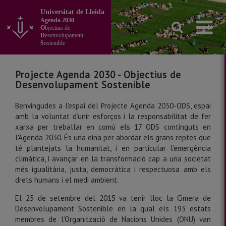
Anar
Universitat de Lleida
al
Agenda 2030
contingut
O
bjectius de
principal
D
esenvolupament
S
ostenible
de
la
pàgina
Projecte Agenda 2030 - Objectius de
Desenvolupament Sostenible
Benvingudes a l'espai del Projecte Agenda 2030-ODS, espai
amb la voluntat d’unir esforços i la responsabilitat de fer
xarxa per treballar en comú els 17 ODS continguts en
l'Agenda 2030. És una eina per abordar els grans reptes que
té plantejats la humanitat, i en particular l'emergència
climàtica, i avançar en la transformació cap a una societat
més igualitària, justa, democràtica i respectuosa amb els
drets humans i el medi ambient.
El 25 de setembre del 2015 va tenir lloc la Cimera de
Desenvolupament Sostenible en la qual els 193 estats
membres de l’Organització de Nacions Unides (ONU) van