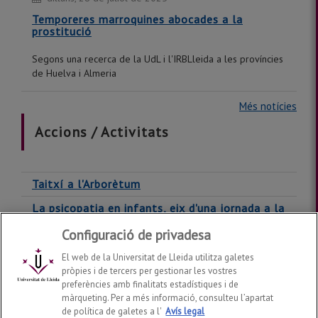
Temporeres marroquines abocades a la
prostitució
Segons una recerca de la UdL i l'IRBLleida a les províncies
de Huelva i Almeria
Més notícies
Accions / Activitats
Taitxí a l'Arborètum
La psicopatia en infants, eix d'una jornada a la
UdL
Configuració de privadesa
Més accions
El web de la Universitat de Lleida utilitza galetes
pròpies i de tercers per gestionar les vostres
preferències amb finalitats estadístiques i de
màrqueting. Per a més informació, consulteu l’apartat
de política de galetes a l'
Avís legal