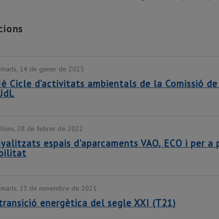
cions
imarts, 14 de gener de 2025
Iè Cicle d’activitats ambientals de la Comissió de
UdL
illuns, 28 de febrer de 2022
yalitzats espais d'aparcaments VAO, ECO i per 
ilitat
imarts, 23 de novembre de 2021
transició energètica del segle XXI (T21)