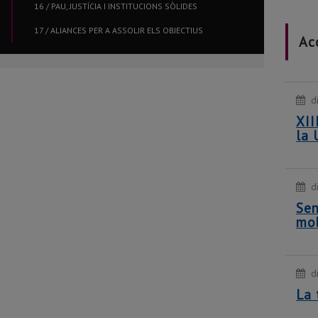
16 / PAU, JUSTÍCIA I INSTITUCIONS SÒLIDES
17 / ALIANCES PER A ASSOLIR ELS OBJECTIUS
Ac
d
XII
la 
d
Sen
mob
d
La 