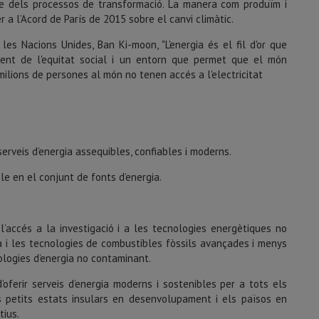
tre dels processos de transformació. La manera com produïm i
 a l’Acord de París de 2015 sobre el canvi climàtic.
 les Nacions Unides, Ban Ki-moon, "L'energia és el fil d'or que
ent de l'equitat social i un entorn que permet que el món
 milions de persones al món no tenen accés a l'electricitat
serveis d’energia assequibles, confiables i moderns.
 en el con­junt de fonts d’energia.
’accés a la investigació i a les tecnolo­gies energètiques no
ica i les tecnologies de combustibles fòssils avançades i menys
ologies d’energia no contaminant.
’oferir serveis d’energia moderns i sos­tenibles per a tots els
 petits estats insulars en desenvolupament i els països en
tius.