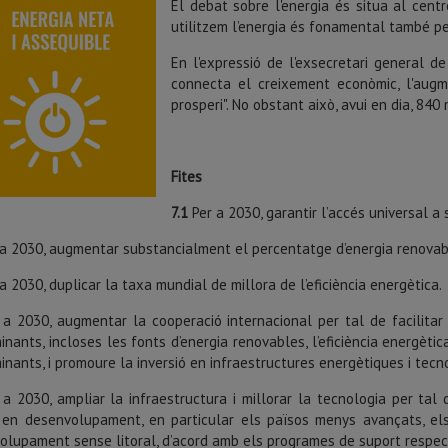
El debat sobre l'energia és situa al cen
utilitzem l’energia és fonamental també per
En l'expressió de l'exsecretari general de
connecta el creixement econòmic, l'augm
prosperi". No obstant això, avui en dia, 840
Fites
7.1
Per a 2030, garantir l’accés universal a 
a 2030, augmentar substancialment el percentatge d’energia renovable
a 2030, duplicar la taxa mundial de millora de l’eficiència energètica.
a 2030, augmentar la cooperació internacional per tal de facilitar l
nants, incloses les fonts d’energia renovables, l’eficiència energèt
nants, i promoure la inversió en infraestructures energètiques i tecn
a 2030, ampliar la infraestructura i millorar la tecnologia per tal d
 en desenvolupament, en particular els països menys avançats, els
olupament sense litoral, d’acord amb els programes de suport respec