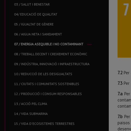
03 / SALUT I BENESTAR
04/ EDUCACIÓ DE QUALITAT
05 / IGUALTAT DE GÈNERE
06 / AIGUA NETA I SANEJAMENT
07 / ENERGIA ASEQUIBLE I NO CONTAMINANT
08 / TREBALL DECENT I CREIXEMENT ECONÒMIC
09 / INDÚSTRIA, INNOVACIÓ I INFRAESTRUCTURA
7.2
Per 
10 / REDUCCIÓ DE LES DESIGUALTATS
7.3
Per 
11 / CIUTATS I COMUNITATS SOSTENIBLES
7.a
Per 
12 / PRODUCCIÓ I CONSUM RESPONSABLES
contami
13 / ACCIÓ PEL CLIMA
contami
14 / VIDA SUBMARINA
7.b
Per 
països
15 / VIDA D'ECOSISTEMES TERRESTRES
desenv