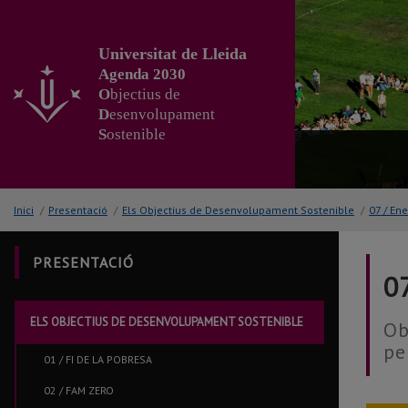
Anar
al
contingut
Universitat de Lleida
principal
Agenda 2030
de
O
bjectius de
la
D
esenvolupament
pàgina
S
ostenible
Inici
/
Presentació
/
Els Objectius de Desenvolupament Sostenible
/
07 / En
PRESENTACIÓ
0
ELS OBJECTIUS DE DESENVOLUPAMENT SOSTENIBLE
Ob
pe
01 / FI DE LA POBRESA
02 / FAM ZERO