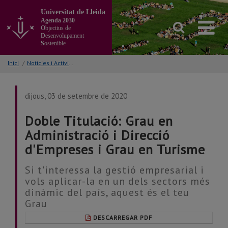
Anar
Universitat de Lleida
al
Agenda 2030
contingut
O
bjectius de
principal
D
esenvolupament
S
ostenible
de
la
Inici
/
Noticies i Activitats/Accions
pàgina
dijous, 03 de setembre de 2020
Doble Titulació: Grau en
Administració i Direcció
d'Empreses i Grau en Turisme
Si t'interessa la gestió empresarial i
vols aplicar-la en un dels sectors més
dinàmic del país, aquest és el teu
Grau
DESCARREGAR PDF