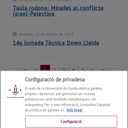
Taula rodona: Mirades al conflicte
Israel-Palestina
dissabte, 15 de febrer de 2025
14a Jornada Tècnica Down Lleida
<<
<
1
2
3
4
5
>
>>
Configuració de privadesa
Mostrant del 1 al 5 de 218 recursos
El web de la Universitat de Lleida utilitza galetes
pròpies i de tercers per gestionar les vostres
preferències amb finalitats estadístiques i de
màrqueting. Per a més informació, consulteu l’apartat
de política de galetes a l'
Avís legal
Agenda 2030 / Objectius de Desenvolupament
Sostenible
2026
© |
mediambient@udl.cat
Configuració