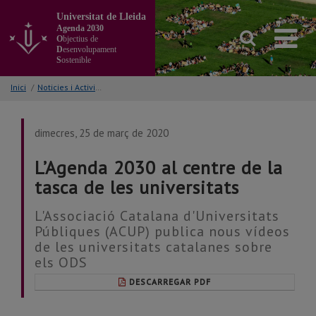
Anar
Universitat de Lleida
al
Agenda 2030
contingut
O
bjectius de
principal
D
esenvolupament
S
ostenible
de
la
Inici
/
Noticies i Activitats/Accions
pàgina
dimecres, 25 de març de 2020
L’Agenda 2030 al centre de la
tasca de les universitats
L'Associació Catalana d'Universitats
Públiques (ACUP) publica nous vídeos
de les universitats catalanes sobre
els ODS
DESCARREGAR PDF