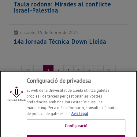
Taula rodona: Mirades al conflicte
Israel-Palestina
dissabte, 15 de febrer de 2025
14a Jornada Tècnica Down Lleida
<<
<
1
2
3
4
5
>
>>
Configuració de privadesa
Mostrant del 1 al 5 de 218 recursos
El web de la Universitat de Lleida utilitza galetes
pròpies i de tercers per gestionar les vostres
preferències amb finalitats estadístiques i de
Agenda 2030 / Objectius de Desenvolupament
màrqueting. Per a més informació, consulteu l’apartat
Sostenible
2026
© |
mediambient@udl.cat
de política de galetes a l'
Avís legal
Contactar
Configuració