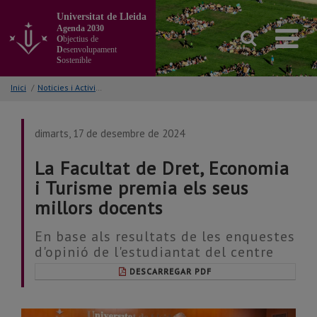
Anar
Universitat de Lleida
al
Agenda 2030
contingut
O
bjectius de
principal
D
esenvolupament
S
ostenible
de
la
Inici
/
Noticies i Activitats/Accions
pàgina
dimarts, 17 de desembre de 2024
La Facultat de Dret, Economia
i Turisme premia els seus
millors docents
En base als resultats de les enquestes
d'opinió de l'estudiantat del centre
DESCARREGAR PDF