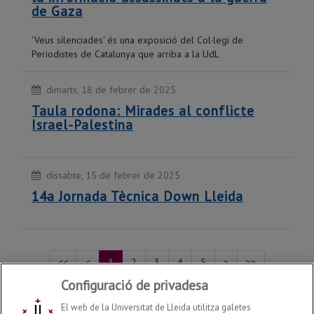
de Gaza
'Veus silenciades' és una exposició del Col·legi de
Periodistes de Catalunya que arriba a la UdL
dimarts, 18 de febrer de 2025
Taula rodona: Mirades al conflicte
Israel-Palestina
dissabte, 15 de febrer de 2025
14a Jornada Tècnica Down Lleida
<<
<
1
2
3
4
5
>
>>
Configuració de privadesa
Mostrant del 1 al 5 de 218 recursos
El web de la Universitat de Lleida utilitza galetes