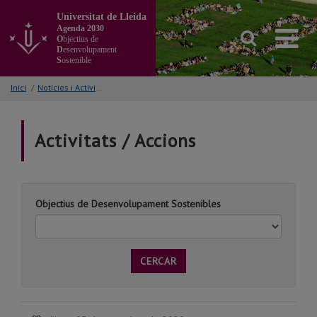
Anar
Universitat de Lleida
al
Agenda 2030
contingut
O
bjectius de
principal
D
esenvolupament
S
ostenible
de
la
Inici
/
Noticies i Activitats/Accions
pàgina
Activitats / Accions
Objectius de Desenvolupament Sostenibles
CERCAR