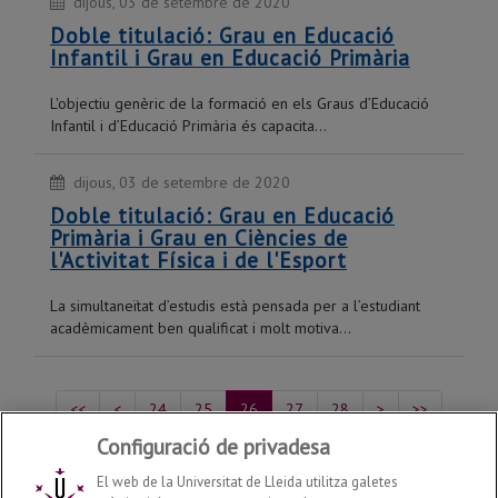
dijous, 03 de setembre de 2020
Doble titulació: Grau en Educació
Infantil i Grau en Educació Primària
L'objectiu genèric de la formació en els Graus d’Educació
Infantil i d’Educació Primària és capacita...
dijous, 03 de setembre de 2020
Doble titulació: Grau en Educació
Primària i Grau en Ciències de
l'Activitat Física i de l'Esport
La simultaneïtat d’estudis està pensada per a l’estudiant
acadèmicament ben qualificat i molt motiva...
<<
<
24
25
26
27
28
>
>>
Configuració de privadesa
Mostrant del 126 al 130 de 218 recursos
El web de la Universitat de Lleida utilitza galetes