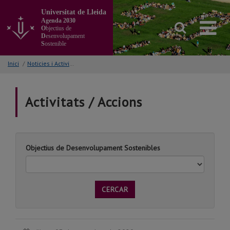
Anar
Universitat de Lleida
al
Agenda 2030
contingut
O
bjectius de
principal
D
esenvolupament
S
ostenible
de
la
Inici
/
Noticies i Activitats/Accions
pàgina
Activitats / Accions
Objectius de Desenvolupament Sostenibles
CERCAR