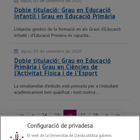
dijous, 03 de setembre de 2020
Doble titulació: Grau en Educació
Infantil i Grau en Educació Primària
L'objectiu genèric de la formació en els Graus d’Educació
Infantil i d’Educació Primària és capacita...
dijous, 03 de setembre de 2020
Doble titulació: Grau en Educació
Primària i Grau en Ciències de
l'Activitat Física i de l'Esport
La simultaneïtat d’estudis està pensada per a l’estudiant
acadèmicament ben qualificat i molt motiva...
<<
<
24
25
26
27
28
>
>>
Configuració de privadesa
Mostrant del 126 al 130 de 218 recursos
El web de la Universitat de Lleida utilitza galetes