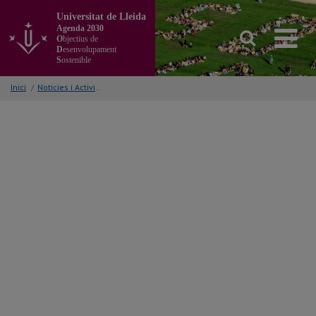
Anar
Universitat de Lleida
al
Agenda 2030
contingut
O
bjectius de
principal
D
esenvolupament
S
ostenible
de
la
Inici
/
Noticies i Activitats/Accions
pàgina