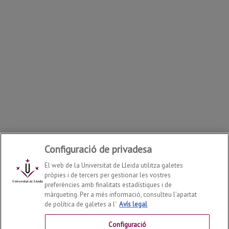
Configuració de privadesa
El web de la Universitat de Lleida utilitza galetes
pròpies i de tercers per gestionar les vostres
preferències amb finalitats estadístiques i de
màrqueting. Per a més informació, consulteu l’apartat
de política de galetes a l'
Avís legal
Agenda 2030 / Objectius de Desenvolupament
Sostenible
2026
© |
mediambient@udl.cat
Configuració