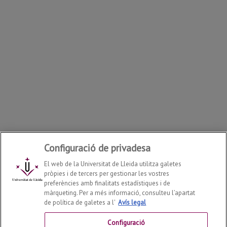
Configuració de privadesa
El web de la Universitat de Lleida utilitza galetes
pròpies i de tercers per gestionar les vostres
preferències amb finalitats estadístiques i de
màrqueting. Per a més informació, consulteu l’apartat
de política de galetes a l'
Avís legal
Agenda 2030 / Objectius de Desenvolupament
Sostenible
2026
© |
mediambient@udl.cat
Configuració