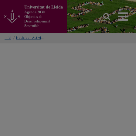
Anar
Universitat de Lleida
al
Agenda 2030
contingut
O
bjectius de
principal
D
esenvolupament
S
ostenible
de
la
Inici
/
Noticies i Activitats/Accions
pàgina