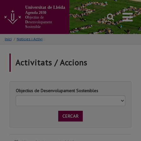
Anar
Universitat de Lleida
al
Agenda 2030
contingut
O
bjectius de
principal
D
esenvolupament
S
ostenible
de
la
Inici
/
Noticies i Activitats/Accions
pàgina
Activitats / Accions
Objectius de Desenvolupament Sostenibles
CERCAR