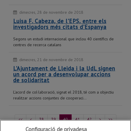
dimecres, 28 de novembre de 2018
Luisa F. Cabeza, de l'EPS, entre els
investigadors més citats d'Espanya
Segons un estudi internacional que inclou 40 científics de
centres de recerca catalans
dimecres, 21 de novembre de 2018
L'Ajuntament de Lleida i la UdL signen
un acord per a desenvolupar accions
de solidaritat
L'acord de col·laboració, signat el 2018, té com a objectiu
realitzar accions conjuntes de cooperaci...
<<
<
38
39
40
41
42
>
>>
Configuració de privadesa