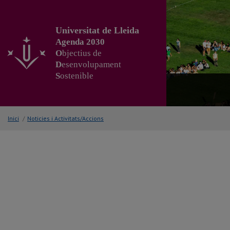
Anar
al
contingut
Universitat de Lleida
principal
Agenda 2030
de
O
bjectius de
la
D
esenvolupament
pàgina
S
ostenible
Inici
/
Noticies i Activitats/Accions