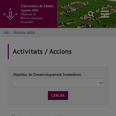
Anar
Universitat de Lleida
al
Agenda 2030
contingut
O
bjectius de
principal
D
esenvolupament
S
ostenible
de
la
Inici
/
Noticies i Activitats/Accions
pàgina
Activitats / Accions
Objectius de Desenvolupament Sostenibles
CERCAR