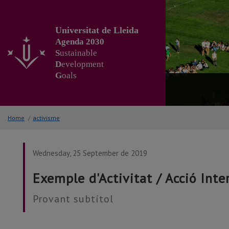
Go
to
the
Universitat de Lleida
main
Agenda 2030
content
S
ustainable
of
D
evelopment
the
G
oals
page
Home
/
activisme
Wednesday, 25 September de 2019
Exemple d'Activitat / Acció Int
Provant subtítol