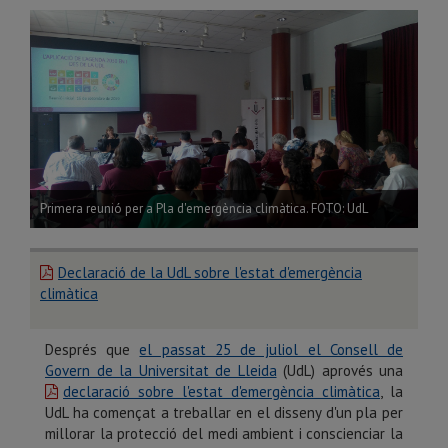
Primera reunió per a Pla d'emergència climàtica. FOTO: UdL
Declaració de la UdL sobre l'estat d'emergència
climàtica
Després que
el passat 25 de juliol el Consell de
Govern de la Universitat de Lleida
(UdL) aprovés una
declaració sobre l'estat d'emergència climàtica
, la
UdL ha començat a treballar en el disseny d'un pla per
millorar la protecció del medi ambient i conscienciar la