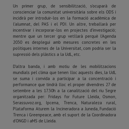
Un primer grup, de sensibilització, s'ocuparà de
conscienciar la comunitat universitària sobre els ODS i
incidirà per introduir-los en la formació acadèmica de
l'alumnat, del PAS i el PDI. Un altre, treballarà per
incentivar i incorporar-los en projectes d'investigació;
mentre que un tercer grup vetllarà perquè l'Agenda
2030 es desplegui amb mesures concretes en les
polítiques internes de la Universitat, com podria ser la
supressió dels plàstics a la UdL, etc.
D'altra banda, i amb motiu de les mobilitzacions
mundials pel clima que tenen lloc aquests dies, la UdL
se suma i convida a participar a la concentració i
performance que tindrà lloc el proper divendres 27 de
setembre a les 17.30h a la canalització del riu Segre
organitzada per: Fridays for Future Lleida, Osmon,
Serassuvoz.org, Ipcena, Trenca, Naturaleza rural,
Plataforma Aturem la Incineradora a Juneda, Fundació
Trenca i Greenpeace, amb el suport de la Coordinadora
d’ONGD i aMS de Lleida.