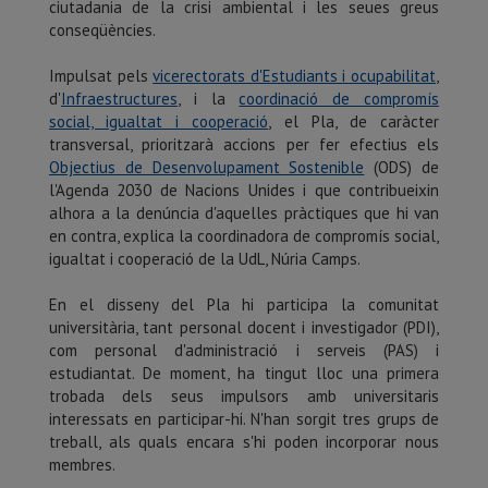
ciutadania de la crisi ambiental i les seues greus
conseqüències.
Impulsat pels
vicerectorats d'Estudiants i ocupabilitat
,
d'
Infraestructures
, i la
coordinació de compromís
social, igualtat i cooperació
, el Pla, de caràcter
transversal, prioritzarà accions per fer efectius els
Objectius de Desenvolupament Sostenible
(ODS) de
l'Agenda 2030 de Nacions Unides i que contribueixin
alhora a la denúncia d'aquelles pràctiques que hi van
en contra, explica la coordinadora de compromís social,
igualtat i cooperació de la UdL, Núria Camps.
En el disseny del Pla hi participa la comunitat
universitària, tant personal docent i investigador (PDI),
com personal d'administració i serveis (PAS) i
estudiantat. De moment, ha tingut lloc una primera
trobada dels seus impulsors amb universitaris
interessats en participar-hi. N'han sorgit tres grups de
treball, als quals encara s'hi poden incorporar nous
membres.