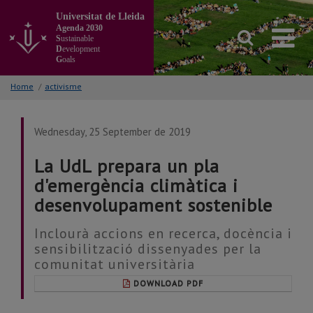
Go
Universitat de Lleida
to
Agenda 2030
the
S
ustainable
main
D
evelopment
G
oals
content
of
Home
/
activisme
the
page
Wednesday, 25 September de 2019
La UdL prepara un pla
d'emergència climàtica i
desenvolupament sostenible
Inclourà accions en recerca, docència i
sensibilització dissenyades per la
comunitat universitària
DOWNLOAD PDF