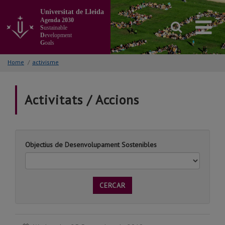
Go
Universitat de Lleida
to
Agenda 2030
the
S
ustainable
main
D
evelopment
G
oals
content
of
Home
/
activisme
the
page
Activitats / Accions
Objectius de Desenvolupament Sostenibles
CERCAR