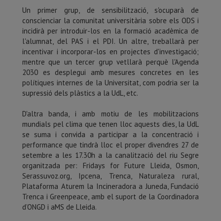
Un primer grup, de sensibilització, s'ocuparà de
conscienciar la comunitat universitària sobre els ODS i
incidirà per introduir-los en la formació acadèmica de
l'alumnat, del PAS i el PDI. Un altre, treballarà per
incentivar i incorporar-los en projectes d'investigació;
mentre que un tercer grup vetllarà perquè l'Agenda
2030 es desplegui amb mesures concretes en les
polítiques internes de la Universitat, com podria ser la
supressió dels plàstics a la UdL, etc.
D'altra banda, i amb motiu de les mobilitzacions
mundials pel clima que tenen lloc aquests dies, la UdL
se suma i convida a participar a la concentració i
performance que tindrà lloc el proper divendres 27 de
setembre a les 17.30h a la canalització del riu Segre
organitzada per: Fridays for Future Lleida, Osmon,
Serassuvoz.org, Ipcena, Trenca, Naturaleza rural,
Plataforma Aturem la Incineradora a Juneda, Fundació
Trenca i Greenpeace, amb el suport de la Coordinadora
d’ONGD i aMS de Lleida.