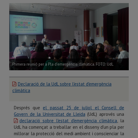
Primera reunió per a Pla d'emergència climàtica. FOTO: UdL
Declaració de la UdL sobre l'estat d'emergència
climàtica
Després que
el passat 25 de juliol el Consell de
Govern de la Universitat de Lleida
(UdL) aprovés una
declaració sobre l'estat d'emergència climàtica
, la
UdL ha començat a treballar en el disseny d'un pla per
millorar la protecció del medi ambient i conscienciar la