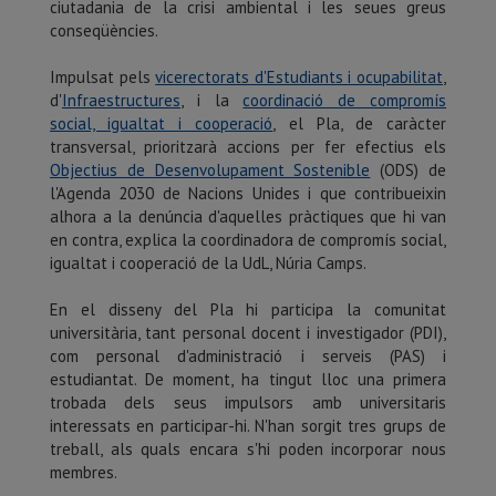
ciutadania de la crisi ambiental i les seues greus
conseqüències.
Impulsat pels
vicerectorats d'Estudiants i ocupabilitat
,
d'
Infraestructures
, i la
coordinació de compromís
social, igualtat i cooperació
, el Pla, de caràcter
transversal, prioritzarà accions per fer efectius els
Objectius de Desenvolupament Sostenible
(ODS) de
l'Agenda 2030 de Nacions Unides i que contribueixin
alhora a la denúncia d'aquelles pràctiques que hi van
en contra, explica la coordinadora de compromís social,
igualtat i cooperació de la UdL, Núria Camps.
En el disseny del Pla hi participa la comunitat
universitària, tant personal docent i investigador (PDI),
com personal d'administració i serveis (PAS) i
estudiantat. De moment, ha tingut lloc una primera
trobada dels seus impulsors amb universitaris
interessats en participar-hi. N'han sorgit tres grups de
treball, als quals encara s'hi poden incorporar nous
membres.