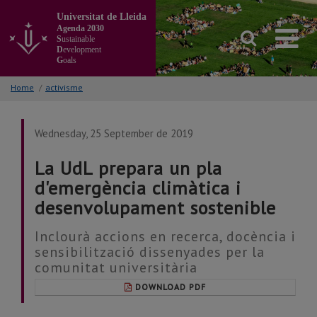
Go
Universitat de Lleida
to
Agenda 2030
the
S
ustainable
main
D
evelopment
G
oals
content
of
Home
/
activisme
the
page
Wednesday, 25 September de 2019
La UdL prepara un pla
d'emergència climàtica i
desenvolupament sostenible
Inclourà accions en recerca, docència i
sensibilització dissenyades per la
comunitat universitària
DOWNLOAD PDF