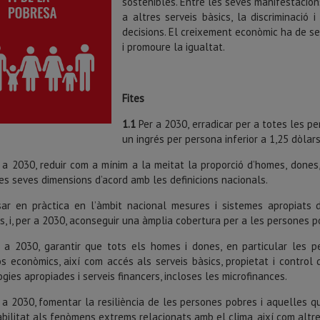
sostenibles. Entre les seves manifestacions 
a altres serveis bàsics, la discriminació 
decisions. El creixement econòmic ha de ser
i promoure la igualtat.
Fites
1.1
Per a 2030, erradicar per a totes les 
un ingrés per persona inferior a 1,25 dòlars
 a 2030, reduir com a mínim a la meitat la proporció d’homes, dones
es seves dimensions d’acord amb les definicions nacionals.
ar en pràctica en l’àmbit nacional mesures i sistemes apropiats d
s, i, per a 2030, aconseguir una àmplia cobertura per a les persones p
 a 2030, garantir que tots els homes i dones, en particular les pe
s econòmics, així com accés als serveis bàsics, propietat i control 
gies apropiades i serveis financers, incloses les microfinances.
a 2030, fomentar la resiliència de les persones pobres i aquelles que
bilitat als fenòmens extrems relacionats amb el clima, així com altres