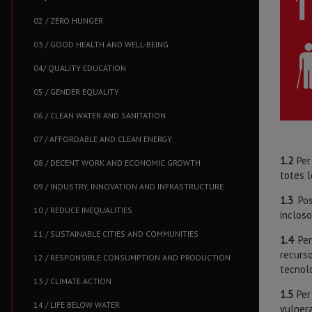
02 / ZERO HUNGER
03 / GOOD HEALTH AND WELL-BEING
04/ QUALITY EDUCATION
05 / GENDER EQUALITY
06 / CLEAN WATER AND SANITATION
07 / AFFORDABLE AND CLEAN ENERGY
1.2
Per
08 / DECENT WORK AND ECONOMIC GROWTH
totes l
09 / INDUSTRY, INNOVATION AND INFRASTRUCTURE
1.3
Pos
10 / REDUCE INEQUALITIES
incloso
11 / SUSTAINABLE CITIES AND COMMUNITIES
1.4
Per
recurso
12 / RESPONSIBLE CONSUMPTION AND PRODUCTION
tecnolo
13 / CLIMATE ACTION
1.5
Per 
14 / LIFE BELOW WATER
vulnera