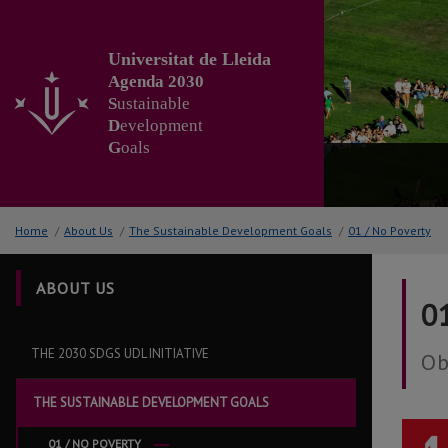
Go
to
the
Universitat de Lleida
main
Agenda 2030
content
S
ustainable
of
D
evelopment
the
G
oals
page
Home
/
About Us
/
The Sustainable Development Goals
/
01 / No Poverty
ABOUT US
01
THE 2030 SDGS UDL INITIATIVE
Ob
THE SUSTAINABLE DEVELOPMENT GOALS
01 / NO POVERTY