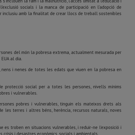
s'inclouen la fam i la malnutrició, l'accés limitat a l'educació i
i l'exclusió socials i la manca de participació en l'adopció de
 inclusiu amb la finalitat de crear llocs de treball sostenibles
persones del món la pobresa extrema, actualment mesurada per
 EUA al dia.
, nens i nenes de totes les edats que viuen en la pobresa en
e protecció social per a totes les persones, nivells mínims
obres i vulnerables.
rsones pobres i vulnerables, tinguin els mateixos drets als
de les terres i altres béns, herència, recursos naturals, noves
 es troben en situacions vulnerables, i reduir-ne l’exposició i
 crisis i desastres econòmics, socials i ambientals.