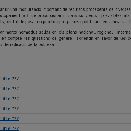
ntir una mobilització important de recursos procedents de diverses f
olupament, a fi de proporcionar mitjans suficients i previsibles a
s, per tal de posar en pràctica programes i polítiques encaminats a l
ar marcs normatius sòlids en els plans nacional, regional i intern
n en compte les qüestions de gènere i s’orientin en favor de les p
 d’erradicació de la pobresa.
Title ???
Title ???
Title ???
Title ???
Title ???
Title ???