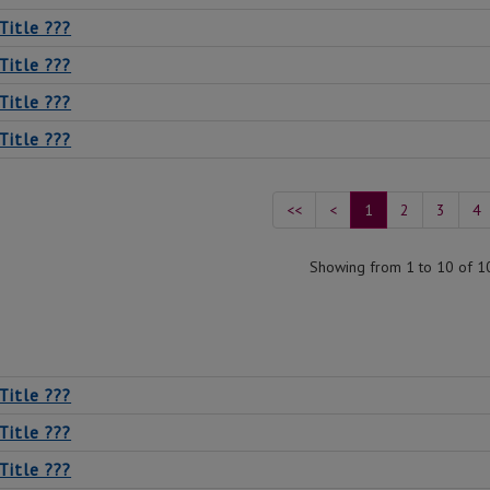
Title ???
Title ???
Title ???
Title ???
<<
<
1
2
3
4
Showing from 1 to 10 of 1
Title ???
Title ???
Title ???