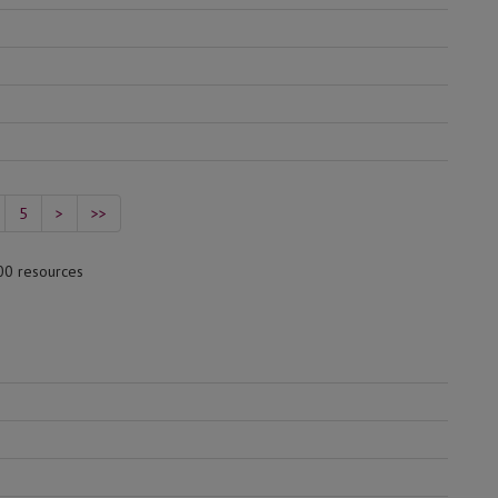
5
>
>>
00 resources