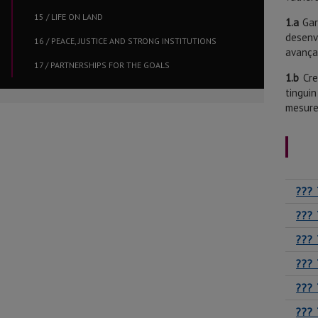
15 / LIFE ON LAND
1.a
Gara
desenv
16 / PEACE, JUSTICE AND STRONG INSTITUTIONS
avançat
17 / PARTNERSHIPS FOR THE GOALS
1.b
Cre
tingui
mesures
??? 
??? 
??? 
??? 
??? 
??? 