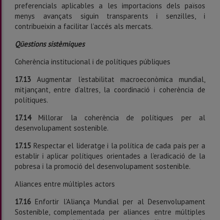
preferencials aplicables a les importacions dels països
menys avançats siguin transparents i senzilles, i
contribueixin a facilitar l’accés als mercats.
Qüestions sistèmiques
Coherència institucional i de polítiques públiques
17.13
Augmentar l’estabilitat macroeconòmica mundial,
mitjançant, entre d’altres, la coordinació i coherència de
polítiques.
17.14
Millorar la coherència de polítiques per al
desenvolupament sostenible.
17.15
Respectar el lideratge i la política de cada país per a
establir i aplicar polítiques orientades a l’eradicació de la
pobresa i la promoció del desenvolupament sostenible.
Aliances entre múltiples actors
17.16
Enfortir l’Aliança Mundial per al Desenvolupament
Sostenible, complementada per aliances entre múlti­ples