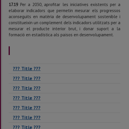
17.19
Per a 2030, aprofitar les iniciatives existents per a
elaborar indicadors que permetin mesurar els pro­gressos
aconseguits en matèria de desenvolupament sostenible i
constitueixin un complement dels indicadors utilitzats per a
mesurar el producte interior brut, i donar suport a la
formació en estadística als països en desenvolupament.
??? Title ???
??? Title ???
??? Title ???
??? Title ???
??? Title ???
??? Title ???
??? Title ???