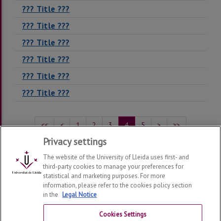
??? Title ???
??? Title ???
??? Title ???
??? Title ???
??? Title ???
??? Title ???
<<
<
1
2
3
4
5
>
>>
Privacy settings
Showing from 31 to 40 of 100 resources
The website of the University of Lleida uses first- and
third-party cookies to manage your preferences for
statistical and marketing purposes. For more
information, please refer to the cookies policy section
in the
Legal Notice
Agenda 2030 / Sustainable Development Goals
2026
©
|
mediambient@udl.cat
Cookies Settings