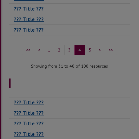
??? Title ???
??? Title ???
??? Title ???
<<
<
1
2
3
4
5
>
>>
Showing from 31 to 40 of 100 resources
??? Title ???
??? Title ???
??? Title ???
??? Title ???