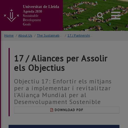
Go
Universitat de Lleida
to
Agenda 2030
the
S
ustainable
main
D
evelopment
G
oals
content
of
Home
/
About Us
/
The Sustainable Development Goals
/
17 / Partnerships for the Goals
the
page
17 / Aliances per Assolir
els Objectius
Objectiu 17: Enfortir els mitjans
per a implementar i revitalitzar
l’Aliança Mundial per al
Desenvolupament Sostenible
DOWNLOAD PDF