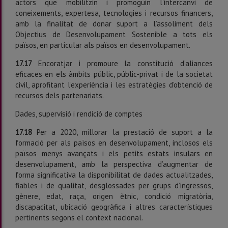
actors que mobilitzin i promoguin l’intercanvi de
coneixements, expertesa, tecnologies i recursos financers,
amb la finalitat de donar suport a l’assoliment dels
Objectius de Desenvolupament Sostenible a tots els
països, en particular als països en desenvolupament.
17.17
Encoratjar i promoure la constitució d’aliances
eficaces en els àmbits públic, públic-privat i de la societat
civil, aprofitant l’experiència i les estratègies d’obtenció de
recursos dels partenariats.
Dades, supervisió i rendició de comptes
17.18
Per a 2020, millorar la prestació de suport a la
formació per als països en desenvolupament, inclosos els
països menys avançats i els petits estats insulars en
desenvolupament, amb la perspectiva d’augmentar de
forma significativa la disponibilitat de dades actualitzades,
fiables i de qualitat, desglossades per grups d’ingressos,
gènere, edat, raça, origen ètnic, condició migratòria,
discapacitat, ubicació geogràfica i altres característiques
pertinents segons el context nacional.