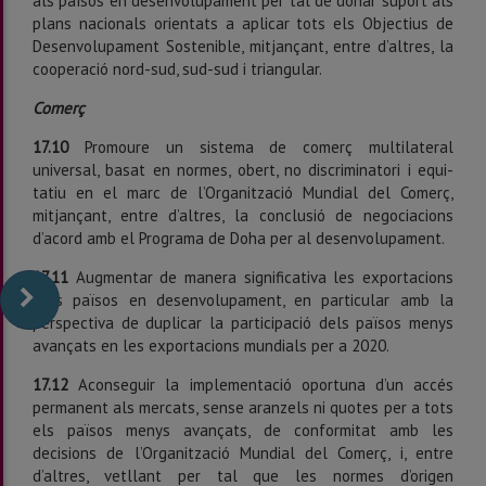
als països en desenvolupament per tal de donar suport als
plans nacionals orientats a aplicar tots els Objectius de
Desenvolupament Sostenible, mitjançant, entre d’altres, la
cooperació nord-sud, sud-sud i triangular.
Comerç
17.10
Promoure un sistema de comerç multilateral
universal, basat en normes, obert, no discriminatori i equi­
tatiu en el marc de l’Organització Mundial del Comerç,
mitjançant, entre d’altres, la conclusió de negociacions
d’acord amb el Programa de Doha per al desenvolupament.
17.11
Augmentar de manera significativa les exportacions
dels països en desenvolupament, en particular amb la
perspectiva de duplicar la participació dels països menys
avançats en les exportacions mundials per a 2020.
17.12
Aconseguir la implementació oportuna d’un accés
permanent als mercats, sense aranzels ni quotes per a tots
els països menys avançats, de conformitat amb les
decisions de l’Organització Mundial del Comerç, i, entre
d’altres, vetllant per tal que les normes d’origen