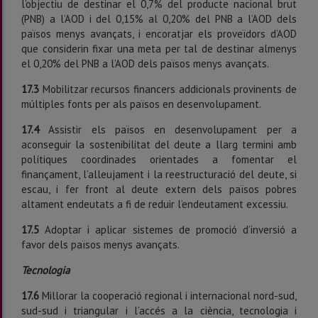
l’objectiu de destinar el 0,7% del producte nacional brut
(PNB) a l’AOD i del 0,15% al 0,20% del PNB a l’AOD dels
països menys avançats, i encoratjar els proveïdors d’AOD
que considerin fixar una meta per tal de destinar almenys
el 0,20% del PNB a l’AOD dels països menys avançats.
17.3
Mobilitzar recursos financers addicionals provinents de
múltiples fonts per als països en desenvolupament.
17.4
Assistir els països en desenvolupament per a
aconseguir la sostenibilitat del deute a llarg termini amb
po­lítiques coordinades orientades a fomentar el
finançament, l’alleujament i la reestructuració del deute, si
escau, i fer front al deute extern dels països pobres
altament endeutats a fi de reduir l’endeutament excessiu.
17.5
Adoptar i aplicar sistemes de promoció d’inversió a
favor dels països menys avançats.
Tecnologia
17.6
Millorar la cooperació regional i internacional nord-sud,
sud-sud i triangular i l’accés a la ciència, tecnolo­gia i